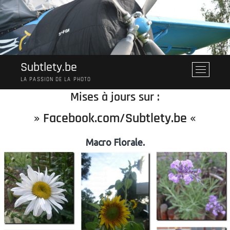
Skip
to
content
Subtlety.be
M
e
LA PASSION DE LA PHOTO
n
Mises à jours sur :
u
B
»
Facebook.com/Subtlety.be
«
u
t
Macro Florale.
t
o
n