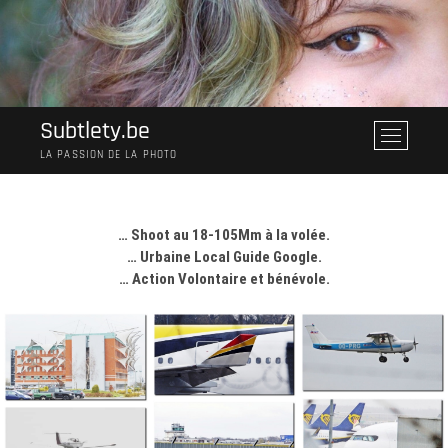
Skip
to
content
Subtlety.be
M
e
LA PASSION DE LA PHOTO
n
u
B
… Shoot au 18-105Mm à la volée.
u
… Urbaine Local Guide Google.
t
… Action Volontaire et bénévole.
t
o
n