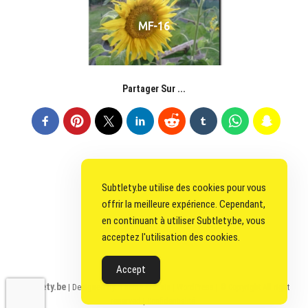
MF-16
Partager Sur ...
Subtlety.be utilise des cookies pour vous
offrir la meilleure expérience. Cependant,
en continuant à utiliser Subtlety.be, vous
acceptez l'utilisation des cookies.
Accept
Subtlety.be
| Designed by:
Theme Freesia
|
WordPress
| © Copyright All right
reserved |
Confidentialité.