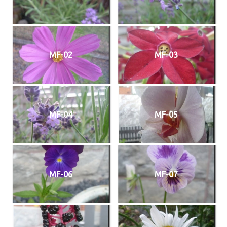
MF-02
MF-03
MF-04
MF-05
MF-06
MF-07