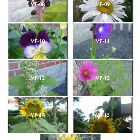
MF-08
MF-09
MF-10
MF-11
MF-12
MF-13
MF-14
MF-15