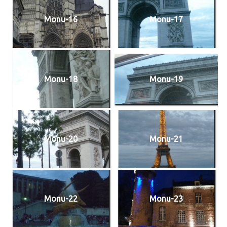
Monu-16
Monu-17
Monu-18
Monu-19
Monu-20
Monu-21
Monu-22
Monu-23