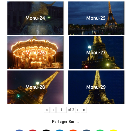
Monu-24
Monu-25
Monu-26
Monu-27
Monu-28
Monu-29
«
‹
of
2
›
»
Partager Sur ...