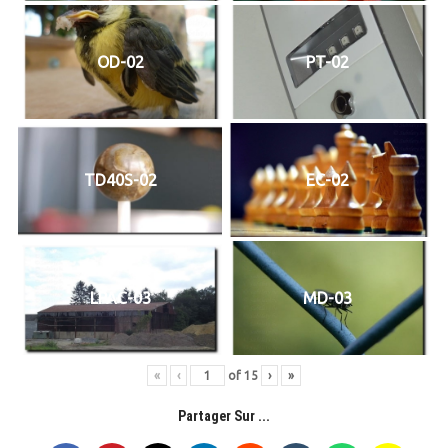
OD-02
PT-02
TD40S-02
EC-02
LPAC-03
MD-03
«
‹
of
15
›
»
Partager Sur ...