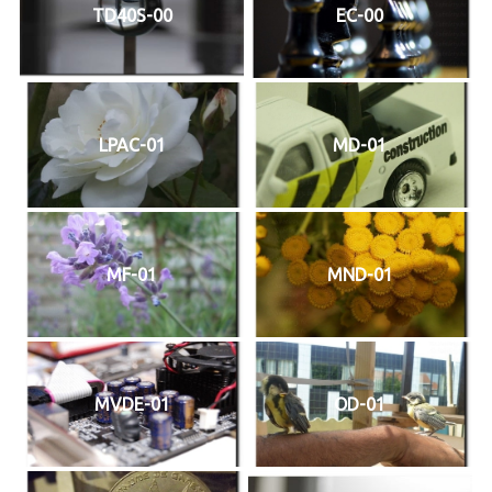
TD40S-00
EC-00
LPAC-01
MD-01
MF-01
MND-01
MVDE-01
OD-01