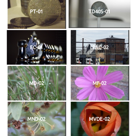
PT-01
TD40S-01
EC-01
LPAC-02
MD-02
MF-02
MND-02
MVDE-02