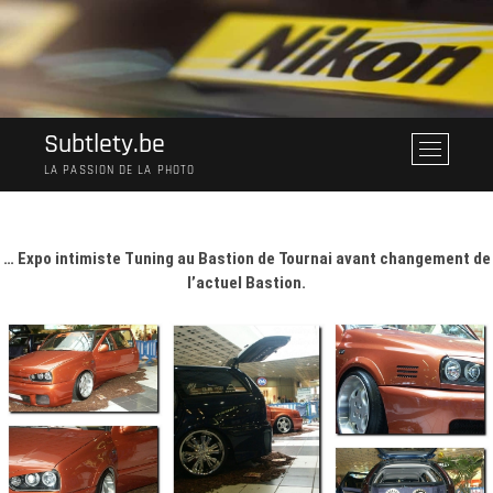
Skip
to
content
Subtlety.be
M
e
LA PASSION DE LA PHOTO
n
u
B
… Expo intimiste Tuning au Bastion de Tournai avant changement de
u
l’actuel Bastion.
t
t
o
n